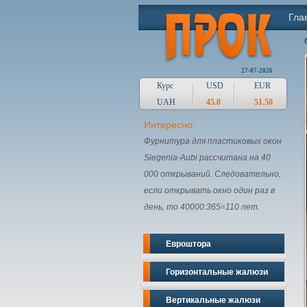
Гла
27-07-2026
Курс
USD
EUR
UAH
45.0
51.50
Интересно:
Фурнитура для пластиковых окон
Siegenia-Aubi рассчитана на 40
000 открываний. Следовательно,
если открывать окно один раз в
день, то 40000:365=110 лет.
Евроштора
Горизонтальные жалюзи
Вертикальные жалюзи