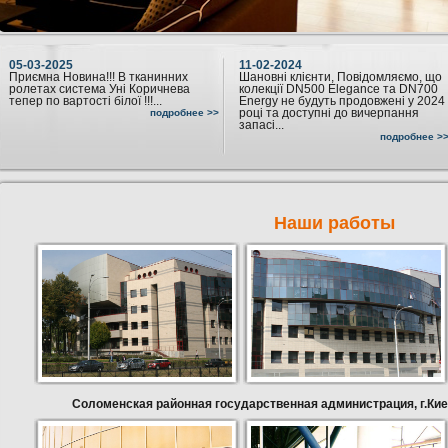
05-03-2025
11-02-2024
Приємна Новина!!! В тканинних
Шановні клієнти, Повідомляємо, що
ролетах система Уні Коричнева
колекції DN500 Elegance та DN700
тепер по вартості білої !!!...
Energy не будуть продовжені у 2024
році та доступні до вичерпання
подробнее >>
запасі...
подробнее >
Наши работы
Соломенская районная государственная администрация, г.Киев