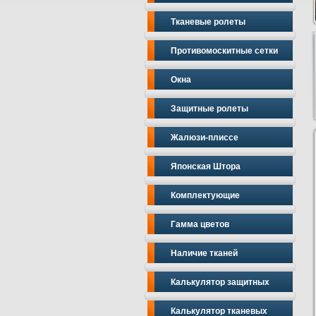
Тканевые ролеты
Противомоскитные сетки
Окна
Защитные ролеты
Жалюзи-плиссе
Японская Штора
Комплектующие
Гамма цветов
Наличие тканей
Калькулятор защитных
Калькулятор тканевых