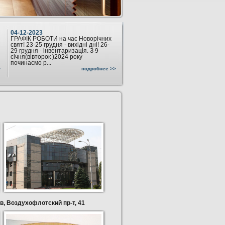
04-12-2023
ГРАФІК РОБОТИ на час Новорічних
свят! 23-25 грудня - вихідні дні! 26-
29 грудня - інвентаризація. З 9
січня(вівторок )2024 року -
починаємо р...
>
подробнее >>
, Воздухофлотский пр-т, 41