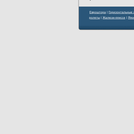
Евроштора
|
Горизонтальные
ролеты
|
Жалюзи-плиссе
|
Япо