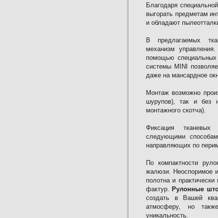
Благодаря специальной
выгорать предметам ин
и обладают пылеоттал
В предлагаемых тка
механизм управления.
помощью специальных 
системы MINI позволяет
даже на мансардное окн
Монтаж возможно произ
шурупов), так и без 
монтажного скотча).
Фиксация тканевых
следующими способами
направляющих по перим
По компактности руло
жалюзи. Неоспоримое и
полотна и практически 
фактур.
Рулонные што
создать в Вашей ква
атмосферу, но такж
уникальность.