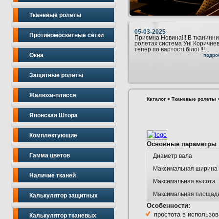
Тканевые ролеты
05-03-2025
Противомоскитные сетки
Приємна Новина!!! В тканинни
ролетах система Уні Коричне
тепер по вартості білої !!!...
Окна
подро
Защитные ролеты
Жалюзи-плиссе
Каталог
>
Тканевые ролеты
>
Японская Штора
Комплектующие
Основные параметры
Гамма цветов
Диаметр вала
Максимальная ширина
Наличие тканей
Максимальная высота
Максимальная площад
Калькулятор защитных
Особенности:
простота в использов
Калькулятор тканевых