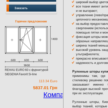
широкий выбор цветов
все ткани имеют ант
Заказать
и не выгорают;
управление (лево/пр
цепочного механизма
Горячее предложение
на выбор предоставл
сверлением (использо
помощью пятки и мон
фиксация шторы може
образных направляю
ширина тканей меньш
высокий уровень защ
ультрафиолета;
прекрасно вписывают
надежность и долгов
REHAU EURO 60 c фурнитурой
Рулонные шторы купи
SIEGENIA Favorit Si-line
применимы там, где 
стилевому решению по
113.34 Euro
заказывают именно т
5837.01 Грн
благодаря высокой про
Компания Прок. Жа
при их эксплуатации.
Рулонные шторы, Кие
выбор тканей, которые