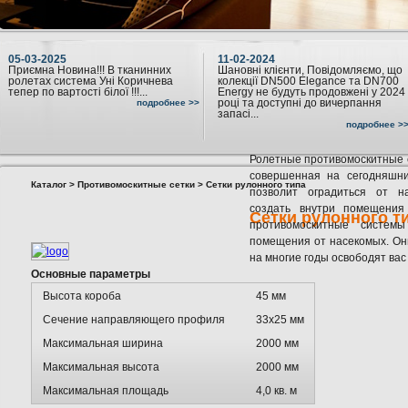
05-03-2025
11-02-2024
Приємна Новина!!! В тканинних
Шановні клієнти, Повідомляємо, що
ролетах система Уні Коричнева
колекції DN500 Elegance та DN700
тепер по вартості білої !!!...
Energy не будуть продовжені у 2024
році та доступні до вичерпання
подробнее >>
запасі...
подробнее >
Ролетные противомоскитные 
совершенная на сегодняшни
Каталог
>
Противомоскитные сетки
> Сетки рулонного типа
позволит оградиться от н
создать внутри помещения
Сетки рулонного т
противомоскитные систе
помещения от насекомых. Они
на многие годы освободят вас
Основные параметры
Высота короба
45 мм
Сечение направляющего профиля
33х25 мм
Максимальная ширина
2000 мм
Максимальная высота
2000 мм
Максимальная площадь
4,0 кв. м