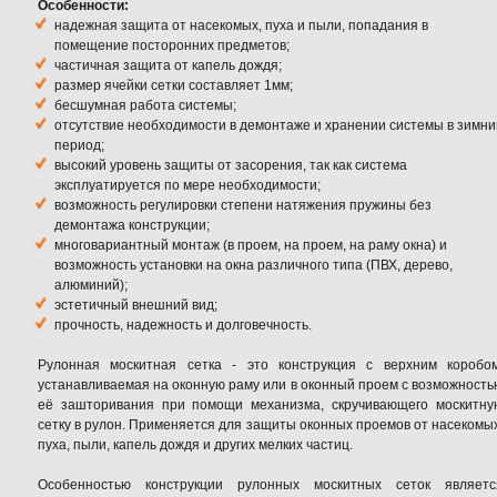
Особенности:
надежная защита от насекомых, пуха и пыли, попадания в
помещение посторонних предметов;
частичная защита от капель дождя;
размер ячейки сетки составляет 1мм;
бесшумная работа системы;
отсутствие необходимости в демонтаже и хранении системы в зимни
период;
высокий уровень защиты от засорения, так как система
эксплуатируется по мере необходимости;
возможность регулировки степени натяжения пружины без
демонтажа конструкции;
многовариантный монтаж (в проем, на проем, на раму окна) и
возможность установки на окна различного типа (ПВХ, дерево,
алюминий);
эстетичный внешний вид;
прочность, надежность и долговечность.
Рулонная москитная сетка - это конструкция с верхним коробом
устанавливаемая на оконную раму или в оконный проем с возможность
её зашторивания при помощи механизма, скручивающего москитну
Компания Прок. Жалюзи. Защитные роллеты.
сетку в рулон. Применяется для защиты оконных проемов от насекомых
пуха, пыли, капель дождя и других мелких частиц.
Особенностью конструкции рулонных москитных сеток являетс