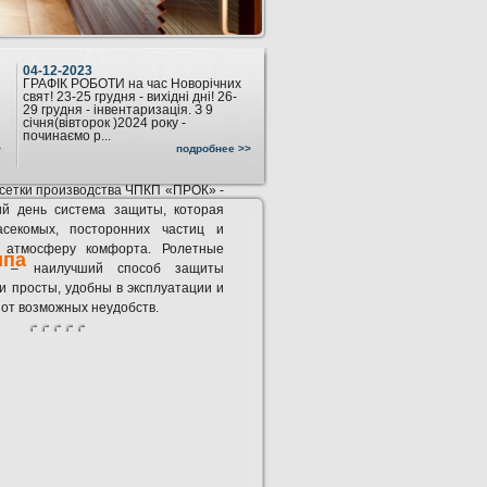
04-12-2023
ГРАФІК РОБОТИ на час Новорічних
свят! 23-25 грудня - вихідні дні! 26-
29 грудня - інвентаризація. З 9
січня(вівторок )2024 року -
починаємо р...
>
подробнее >>
сетки производства ЧПКП «ПРОК» -
й день система защиты, которая
асекомых, посторонних частиц и
 атмосферу комфорта. Ролетные
ипа
мы – наилучший способ защиты
 просты, удобны в эксплуатации и
 от возможных неудобств.