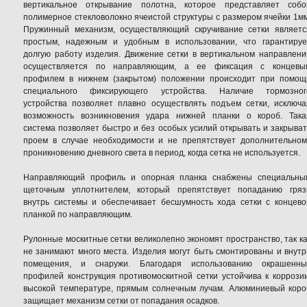
вертикальное открывание полотна, которое представляет собо
полимерное стекловолокно ячеистой структуры с размером ячейки 1мм
Пружинный механизм, осуществляющий скручивание сетки являетс
простым, надежным и удобным в использовании, что гарантируе
долгую работу изделия. Движение сетки в вертикальном направлени
осуществляется по направляющим, а ее фиксация с концевы
профилем в нижнем (закрытом) положении происходит при помощ
специального фиксирующего устройства. Наличие тормозног
устройства позволяет плавно осуществлять подъем сетки, исключа
возможность возникновения удара нижней планки о короб. Така
система позволяет быстро и без особых усилий открывать и закрыват
проем в случае необходимости и не препятствует дополнительном
проникновению дневного света в период, когда сетка не используется.
Направляющий профиль и опорная планка снабжены специальны
щеточным уплотнителем, который препятствует попаданию гряз
внутрь системы и обеспечивает бесшумность хода сетки с концево
планкой по направляющим.
Рулонные москитные сетки великолепно экономят пространство, так ка
не занимают много места. Изделия могут быть смонтированы и внутр
помещения, и снаружи. Благодаря использованию окрашенны
профилей конструкция противомоскитной сетки устойчива к коррозии
высокой температуре, прямым солнечным лучам. Алюминиевый коро
защищает механизм сетки от попадания осадков.