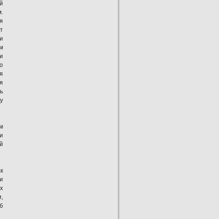
й
.
я
т
и
м
и
о
я
я
ь
у
м
и
й
к
и
х
,
б