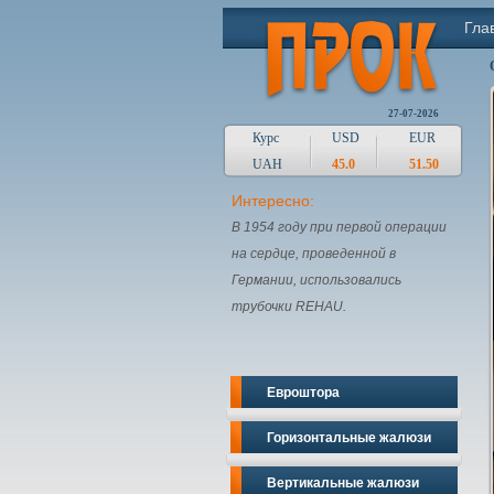
Гла
27-07-2026
Курс
USD
EUR
UAH
45.0
51.50
Интересно:
В 1954 году при первой операции
на сердце, проведенной в
Германии, использовались
трубочки REHAU.
Евроштора
Горизонтальные жалюзи
Вертикальные жалюзи