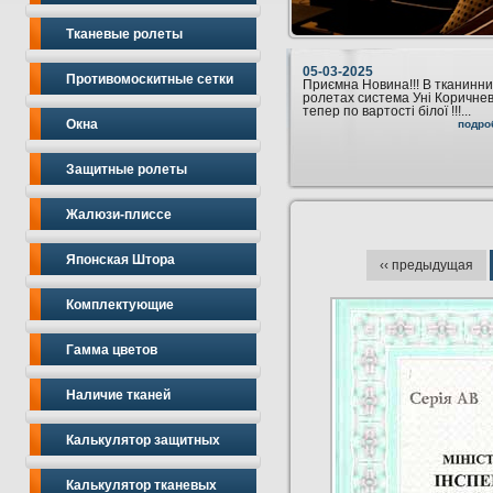
Тканевые ролеты
05-03-2025
Противомоскитные сетки
Приємна Новина!!! В тканинни
ролетах система Уні Коричне
тепер по вартості білої !!!...
Окна
подро
Защитные ролеты
Жалюзи-плиссе
Японская Штора
‹‹ предыдущая
Комплектующие
Гамма цветов
Наличие тканей
Калькулятор защитных
Калькулятор тканевых