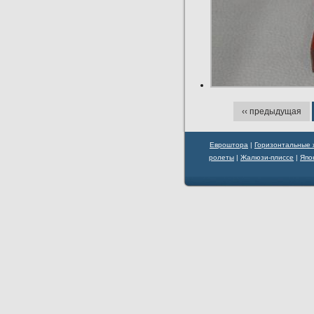
‹‹ предыдущая
Евроштора
|
Горизонтальные
ролеты
|
Жалюзи-плиссе
|
Япо