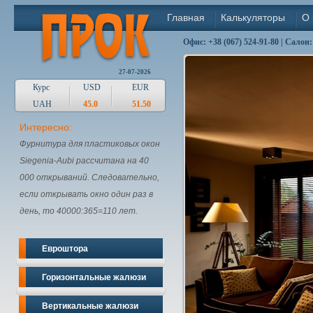
Главная
Калькуляторы
О 
Офис: +38 (067) 524-91-80 | Салон:
27-07-2026
Курс
USD
EUR
UAH
45.0
51.50
Интересно:
Фурнитура для пластиковых окон
Siegenia-Aubi рассчитана на 40
000 открываний. Следовательно,
если открывать окно один раз в
день, то 40000:365=110 лет.
Евроштора
Горизонтальные жалюзи
Вертикальные жалюзи