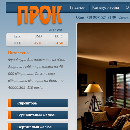
Главная
Калькуляторы
О
Офис: +38 (067) 524-91-80 | Салон:
27-07-2026
Курс
USD
EUR
UAH
45.0
51.50
Интересно:
Фурнітура для пластикових вікон
Siegenia-Aubi розрахована на 40
000 відкривань. Отже, якщо
відкривати вікно раз на день, то
40000:365=110 років.
Євроштора
Горизонтальні жалюзі
Вертикальні жалюзі