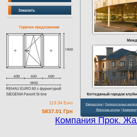
Заказать
Горячее предложение
Между
REHAU EURO 60 c фурнитурой
SIEGENIA Favorit Si-line
Коттеджный городок клубно
113.34 Euro
Євроштора
|
Горизонтальні жалюз
Японська штора
|
Комплек
5837.01 Грн
Компания Прок. Жа