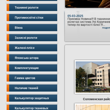
Тканинні ролети
05-03-2025
Протимоскітні сітки
Приємна Новина!!! В тканинни
ролетах система Уні Коричне
тепер по вартості білої !!!...
Вікна
подро
Захисні ролети
Жалюзі-плісе
Японська штора
Комплектующие
Гамма цветов
Наличие тканей
Калькулятор защитных
Соломенская район
Калькулятор тканевых