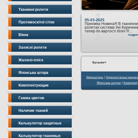
Тканинні ролети
05-03-2025
Протимоскітні сітки
Приємна Новина!!! В тканинни
ролетах система Уні Коричне
тепер по вартості білої !!!...
Вікна
подро
Захисні ролети
Жалюзі-плісе
Каталог
>
Японська штора
Євроштора
|
Горизонтальні жалюз
Японська штора
|
Комплек
Комплектующие
Гамма цветов
Наличие тканей
Калькулятор защитных
Калькулятор тканевых