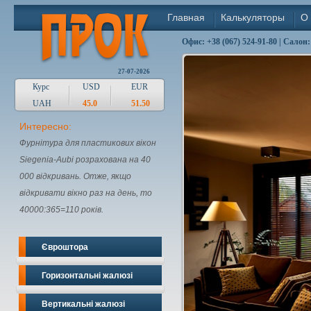
Главная
Калькуляторы
О
Офис: +38 (067) 524-91-80 | Салон:
27-07-2026
Курс
USD
EUR
UAH
45.0
51.50
Интересно:
Фурнітура для пластикових вікон
Siegenia-Aubi розрахована на 40
000 відкривань. Отже, якщо
відкривати вікно раз на день, то
40000:365=110 років.
Євроштора
Горизонтальні жалюзі
Вертикальні жалюзі