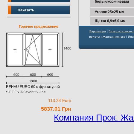
белый/коричневый
Заказать
Уголок 25х25 мм
Щетка 6,9х6,0 мм
Горячее предложение
Евроштора
|
Горизонтальные
ролеты
|
Жалюзи-плиссе
|
Япо
REHAU EURO 60 c фурнитурой
SIEGENIA Favorit Si-line
113.34 Euro
5837.01 Грн
Компания Прок. Жа