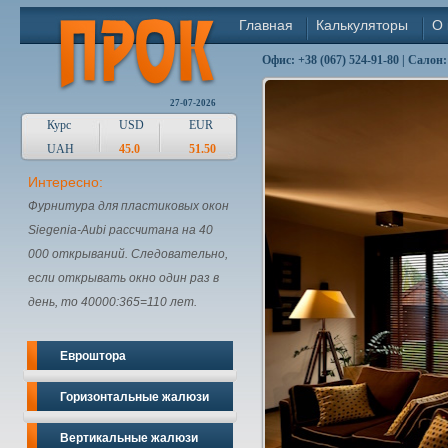
Главная
Калькуляторы
О 
Офис: +38 (067) 524-91-80 | Салон:
27-07-2026
Курс
USD
EUR
UAH
45.0
51.50
Интересно:
Фурнитура для пластиковых окон
Siegenia-Aubi рассчитана на 40
000 открываний. Следовательно,
если открывать окно один раз в
день, то 40000:365=110 лет.
Евроштора
Горизонтальные жалюзи
Вертикальные жалюзи