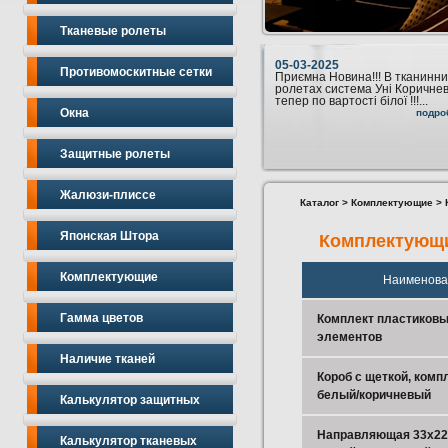
Тканевые ролеты
05-03-2025
Противомоскитные сетки
Приємна Новина!!! В тканинни
ролетах система Уні Коричне
тепер по вартості білої !!!...
Окна
подро
Защитные ролеты
Жалюзи-плиссе
Каталог
>
Комплектующие
> 
Японская Штора
Комплектующи
Комплектующие
Наименова
Гамма цветов
Комплект пластиков
элементов
Наличие тканей
Короб с щеткой, компл
белый/коричневый
Калькулятор защитных
Направляющая 33х22
Калькулятор тканевых