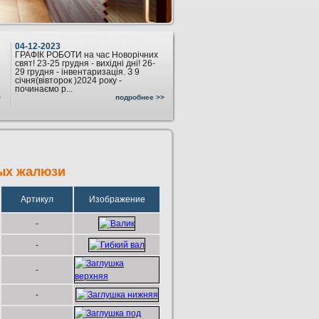
04-12-2023
ГРАФІК РОБОТИ на час Новорічних
свят! 23-25 грудня - вихідні дні! 26-
29 грудня - інвентаризація. З 9
січня(вівторок )2024 року -
починаємо р...
>
подробнее >>
ых жалюзи
Артикул
Изображение
-
-
-
-