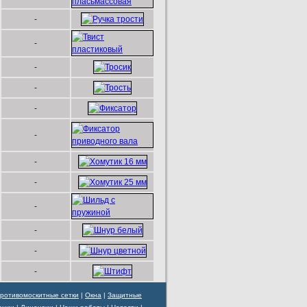
-
-
-
-
-
-
-
-
-
-
-
-
ротивомоскитные сетки
|
Окна
|
Защитные