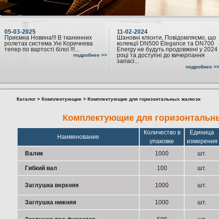
05-03-2025
11-02-2024
Приємна Новина!!! В тканинних
Шановні клієнти, Повідомляємо, що
ролетах система Уні Коричнева
колекції DN500 Elegance та DN700
тепер по вартості білої !!!...
Energy не будуть продовжені у 2024
році та доступні до вичерпання
подробнее >>
запасі...
подробнее >
Каталог
>
Комплектующие
> Комплектующие для горизонтальных жалюзи
Комплектующие для горизонтальн
Количество в
Единица
Наименование
упаковке
измерения
Валик
1000
шт.
Гибкий вал
100
шт.
Заглушка верхняя
1000
шт.
Заглушка нижняя
1000
шт.