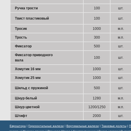
Ручка трости
100
шт.
Твист пластиковый
100
шт.
Тросик
1000
м.п.
Трость
300
м.п.
Фиксатор
500
шт.
Фиксатор приводного
100
шт.
вала
Хомутик 16 мм
1000
шт.
Хомутик 25 мм
1000
шт.
Шильд с пружиной
500
шт.
Шнур белый
1280
м.п.
Шнур цветной
1200/1250
м.п.
Штифт
2000
шт.
Евроштора
|
Горизонтальные жалюзи
|
Вертикальные жалюзи
|
Тканевые ролеты
|
П