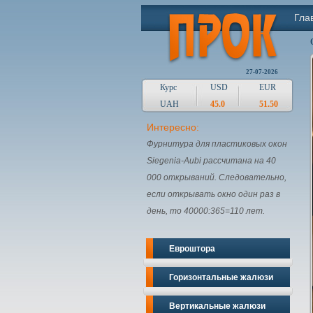
Гла
27-07-2026
Курс
USD
EUR
UAH
45.0
51.50
Интересно:
Фурнитура для пластиковых окон
Siegenia-Aubi рассчитана на 40
000 открываний. Следовательно,
если открывать окно один раз в
день, то 40000:365=110 лет.
Евроштора
Горизонтальные жалюзи
Вертикальные жалюзи