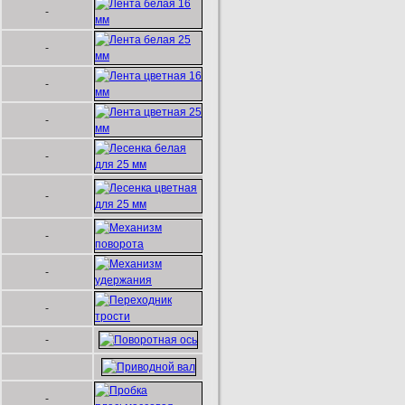
-
-
-
-
-
-
-
-
-
-
-