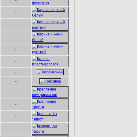
-
-
-
-
-
-
-
-
-
-
-
-