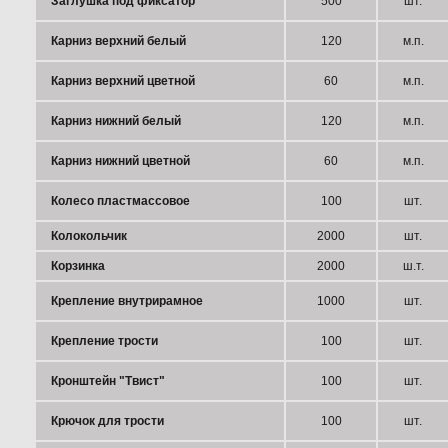
Заглушка под фиксатор
500
шт.
Карниз верхний белый
120
м.п.
Карниз верхний цветной
60
м.п.
Карниз нижний белый
120
м.п.
Карниз нижний цветной
60
м.п.
Колесо пластмассовое
100
шт.
Колокольчик
2000
шт.
Корзинка
2000
ш.т.
Крепление внутрирамное
1000
шт.
Крепление трости
100
шт.
Кронштейн "Твист"
100
шт.
Компания Прок. Жалюзи. Защитные роллеты.
Крючок для трости
100
шт.